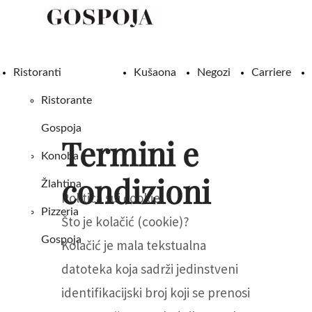
Ristoranti
Kušaona
Negozi
Carriere
Ristorante
Gospoja
Termini e
Konoba
condizioni
Žlahtina
Politica sui cookie
Pizzeria
Što je kolačić (cookie)?
Gospoja
Kolačić je mala tekstualna
datoteka koja sadrži jedinstveni
identifikacijski broj koji se prenosi